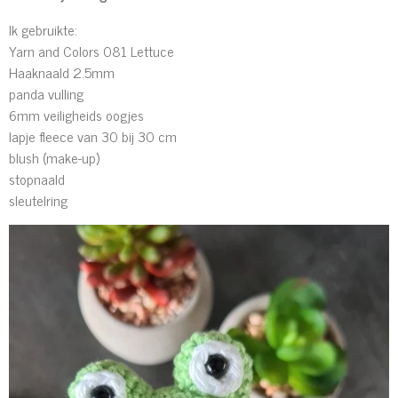
Ik gebruikte:
Yarn and Colors 081 Lettuce
Haaknaald 2.5mm
panda vulling
6mm veiligheids oogjes
lapje fleece van 30 bij 30 cm
blush (make-up)
stopnaald
sleutelring