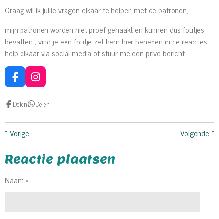
Graag wil ik jullie vragen elkaar te helpen met de patronen,
mijn patronen worden niet proef gehaakt en kunnen dus foutjes
bevatten , vind je een foutje zet hem hier beneden in de reacties ,
help elkaar via social media of stuur me een prive bericht
F
I
a
n
c
s
Delen
Delen
e
t
b
a
o
g
«
Vorige
Volgende
»
o
r
k
a
m
Reactie plaatsen
Naam *