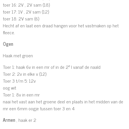
toer 16: 2V , 2V sam (18)
toer 17: 1V , 2V sam (12)
toer 18: 2V sam (6)
Hecht af en laat een draad hangen voor het vastmaken op het
fleece.
Ogen
Haak met groen
e
Toer 1: haak 6v in een mr of in de 2
l vanaf de naald
Toer 2: 2v in elke v (12)
Toer 3 t/m 5: 12v
oog wit
Toer 1: 8v in een mr
naai het vast aan het groene deel en plaats in het midden van de
mr een 6mm oogje tussen toer 3 en 4
Armen
, haak er 2