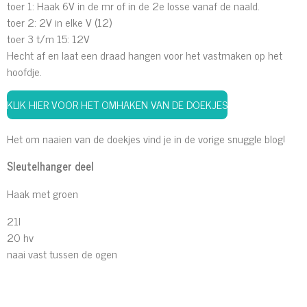
toer 1:
Haak 6V in de mr of in de 2e losse vanaf de naald.
toer 2: 2V in elke V (12)
toer 3 t/m 15: 12V
Hecht af en laat een draad hangen voor het vastmaken op het
hoofdje.
KLIK HIER VOOR HET OMHAKEN VAN DE DOEKJES
Het om naaien van de doekjes vind je in de vorige snuggle blog!
Sleutelhanger deel
Haak met groen
21l
20 hv
naai vast tussen de ogen