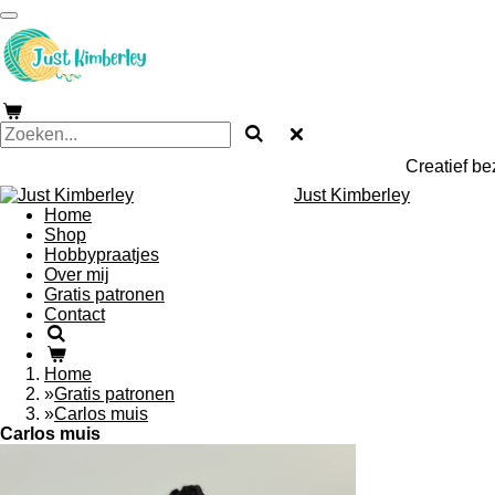
Ga
direct
naar
de
hoofdinhoud
Creatief be
Just Kimberley
Home
Shop
Hobbypraatjes
Over mij
Gratis patronen
Contact
Home
»
Gratis patronen
»
Carlos muis
Carlos muis