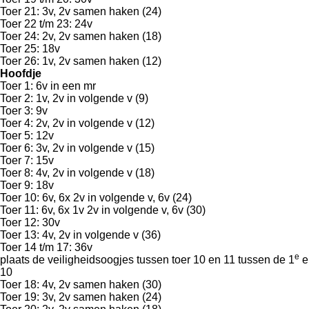
Toer 21: 3v, 2v samen haken (24)
Toer 22 t/m 23: 24v
Toer 24: 2v, 2v samen haken (18)
Toer 25: 18v
Toer 26: 1v, 2v samen haken (12)
Hoofdje
Toer 1: 6v in een mr
Toer 2: 1v, 2v in volgende v (9)
Toer 3: 9v
Toer 4: 2v, 2v in volgende v (12)
Toer 5: 12v
Toer 6: 3v, 2v in volgende v (15)
Toer 7: 15v
Toer 8: 4v, 2v in volgende v (18)
Toer 9: 18v
Toer 10: 6v, 6x 2v in volgende v, 6v (24)
Toer 11: 6v, 6x 1v 2v in volgende v, 6v (30)
Toer 12: 30v
Toer 13: 4v, 2v in volgende v (36)
Toer 14 t/m 17: 36v
e
plaats de veiligheidsoogjes tussen toer 10 en 11 tussen de 1
e
10
Toer 18: 4v, 2v samen haken (30)
Toer 19: 3v, 2v samen haken (24)