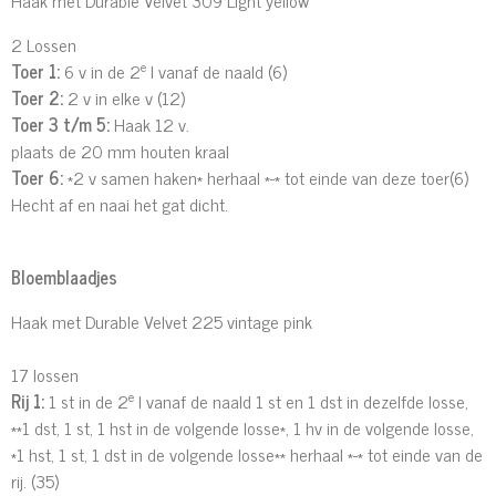
Haak met Durable Velvet 309 Light yellow
2 Lossen
e
Toer 1:
6 v in de 2
l vanaf de naald (6)
Toer 2:
2 v in elke v (12)
Toer 3 t/m 5:
Haak 12 v.
plaats de 20 mm houten kraal
Toer 6:
*2 v samen haken* herhaal *-* tot einde van deze toer(6)
Hecht af en naai het gat dicht.
Bloemblaadjes
Haak met Durable Velvet 225 vintage pink
17 lossen
e
Rij 1:
1 st in de 2
l vanaf de naald 1 st en 1 dst in dezelfde losse,
**1 dst, 1 st, 1 hst in de volgende losse*, 1 hv in de volgende losse,
*1 hst, 1 st, 1 dst in de volgende losse** herhaal *-* tot einde van de
rij. (35)