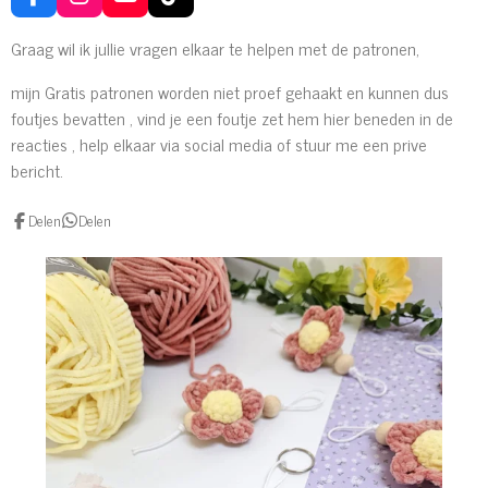
F
I
Y
T
a
n
o
i
c
s
u
k
Graag wil ik jullie vragen elkaar te helpen met de patronen,
e
t
T
T
b
a
u
o
mijn Gratis patronen worden niet proef gehaakt en kunnen dus
o
g
b
k
foutjes bevatten , vind je een foutje zet hem hier beneden in de
o
r
e
reacties , help elkaar via social media of stuur me een prive
k
a
m
bericht.
Delen
Delen