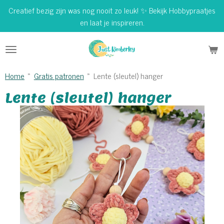
Creatief bezig zijn was nog nooit zo leuk! ✨ Bekijk Hobbypraatjes
Ga
en laat je inspireren.
direct
naar
de
hoofdinhoud
Home
»
Gratis patronen
»
Lente (sleutel) hanger
Lente (sleutel) hanger