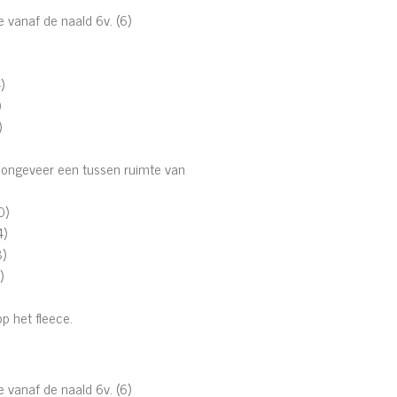
e vanaf de naald 6v. (6)
)
)
)
d ongeveer een tussen ruimte van
0)
4)
8)
)
p het fleece.
e vanaf de naald 6v. (6)