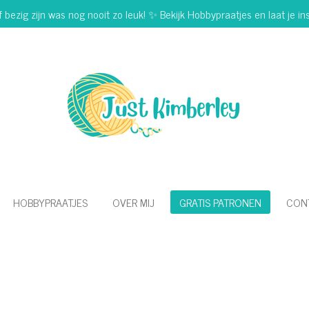
f bezig zijn was nog nooit zo leuk! ✨ Bekijk Hobbypraatjes en laat je ins
HOBBYPRAATJES
OVER MIJ
GRATIS PATRONEN
CON