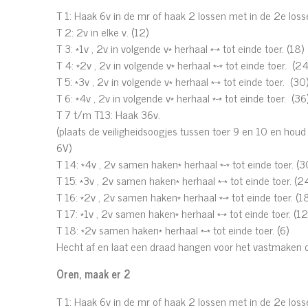
T 1: Haak 6v in de mr of haak 2 lossen met in de 2e loss
T 2: 2v in elke v. (12)
T 3: *1v , 2v in volgende v* herhaal *-* tot einde toer. (18)
T 4: *2v , 2v in volgende v* herhaal *-* tot einde toer. (24
T 5: *3v , 2v in volgende v* herhaal *-* tot einde toer. (30
T 6: *4v , 2v in volgende v* herhaal *-* tot einde toer. (36
T 7 t/m T13: Haak 36v.
(plaats de veiligheidsoogjes tussen toer 9 en 10 en hou
6V)
T 14: *4v , 2v samen haken* herhaal *-* tot einde toer. (3
T 15: *3v , 2v samen haken* herhaal *-* tot einde toer. (2
T 16: *2v , 2v samen haken* herhaal *-* tot einde toer. (1
T 17: *1v , 2v samen haken* herhaal *-* tot einde toer. (12
T 18: *2v samen haken* herhaal *-* tot einde toer. (6)
Hecht af en laat een draad hangen voor het vastmaken o
Oren, maak er 2
T 1: Haak 6v in de mr of haak 2 lossen met in de 2e loss