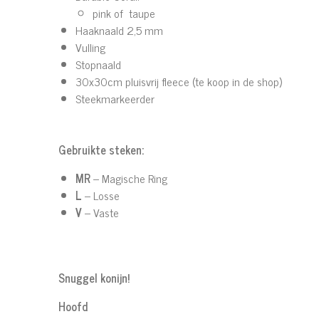
pink of taupe
Haaknaald 2,5 mm
Vulling
Stopnaald
30x30cm pluisvrij fleece (te koop in de shop)
Steekmarkeerder
Gebruikte steken:
MR
– Magische Ring
L
– Losse
V
– Vaste
Snuggel konijn!
Hoofd