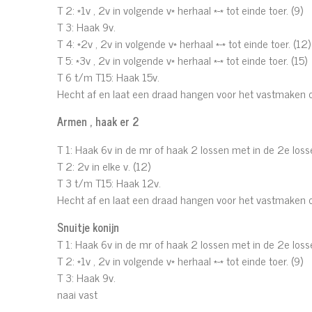
T 2: *1v , 2v in volgende v* herhaal *-* tot einde toer. (9)
T 3: Haak 9v.
T 4: *2v , 2v in volgende v* herhaal *-* tot einde toer. (12)
T 5: *3v , 2v in volgende v* herhaal *-* tot einde toer. (15)
T 6 t/m T15: Haak 15v.
Hecht af en laat een draad hangen voor het vastmaken o
Armen , haak er 2
T 1: Haak 6v in de mr of haak 2 lossen met in de 2e loss
T 2: 2v in elke v. (12)
T 3 t/m T15: Haak 12v.
Hecht af en laat een draad hangen voor het vastmaken o
Snuitje konijn
T 1: Haak 6v in de mr of haak 2 lossen met in de 2e loss
T 2: *1v , 2v in volgende v* herhaal *-* tot einde toer. (9)
T 3: Haak 9v.
naai vast