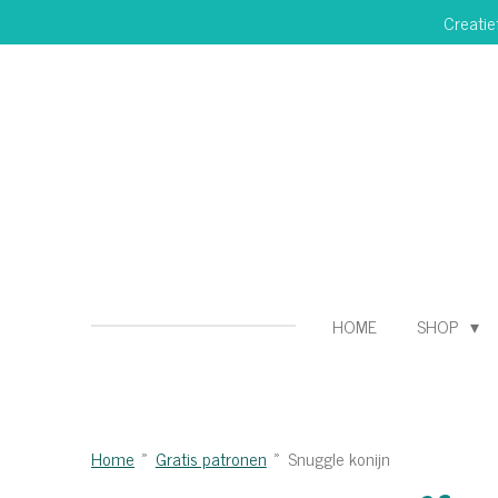
Creatie
Ga
direct
naar
de
hoofdinhoud
HOME
SHOP
Home
»
Gratis patronen
»
Snuggle konijn