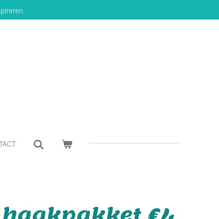
pireren.
TACT
 haakpakket €4