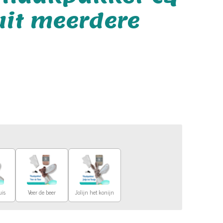
uit meerdere
uis
Veer de beer
Jolijn het konijn