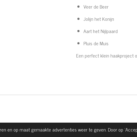
Veer de Beer
Jolijn het Konijn
Aart het Nijlpaard
Pluis de Muis
Een perfect klein haakproject 
en en op maat gemaakte advertenties weer te geven. Door op ‘Accepte