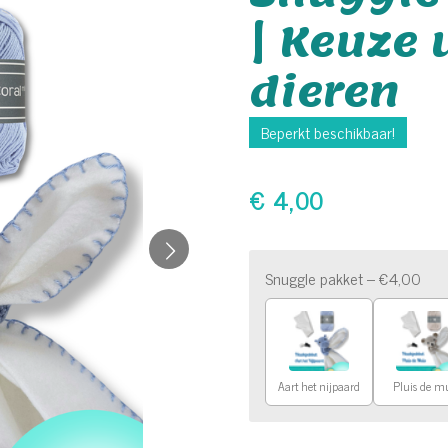
| Keuze 
dieren
Beperkt beschikbaar!
€ 4,00
Snuggle pakket – €4,00
Aart het nijpaard
Pluis de m