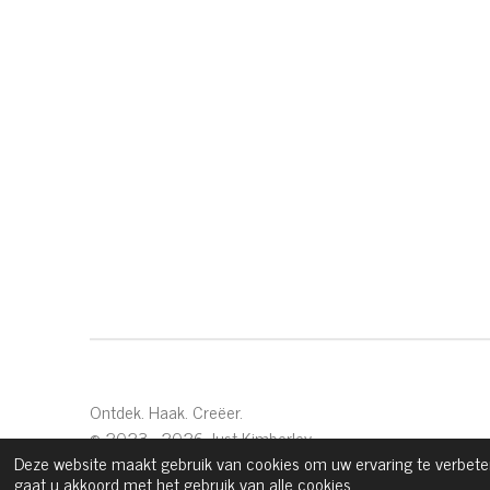
Ontdek. Haak. Creëer.
© 2023 - 2026 Just Kimberley
Deze website maakt gebruik van cookies om uw ervaring te verbeter
gaat u akkoord met het gebruik van alle cookies.