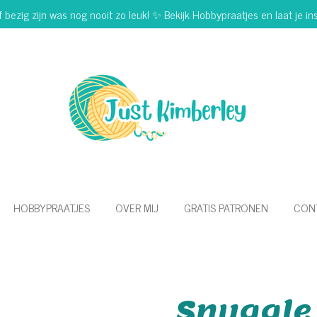
f bezig zijn was nog nooit zo leuk! ✨ Bekijk Hobbypraatjes en laat je ins
HOBBYPRAATJES
OVER MIJ
GRATIS PATRONEN
CON
Snuggle