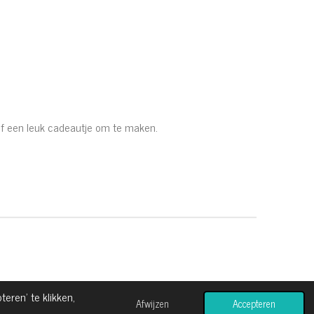
of een leuk cadeautje om te maken.
ren’ te klikken,
Afwijzen
Accepteren