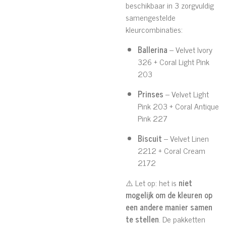
beschikbaar in 3 zorgvuldig
samengestelde
kleurcombinaties:
Ballerina
– Velvet Ivory
326 + Coral Light Pink
203
Prinses
– Velvet Light
Pink 203 + Coral Antique
Pink 227
Biscuit
– Velvet Linen
2212 + Coral Cream
2172
⚠️ Let op: het is
niet
mogelijk om de kleuren op
een andere manier samen
te stellen
. De pakketten