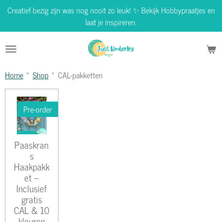
Creatief bezig zijn was nog nooit zo leuk! ✨ Bekijk Hobbypraatjes en
Ga
laat je inspireren.
direct
naar
de
hoofdinhoud
Home
»
Shop
»
CAL-pakketten
Pre-order
Paaskran
s
Haakpakk
et –
Inclusief
gratis
CAL & 10
kleuren