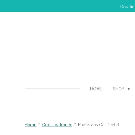
Creatie
Ga
direct
naar
de
hoofdinhoud
HOME
SHOP
Home
»
Gratis patronen
»
Paaskrans Cal Deel 3