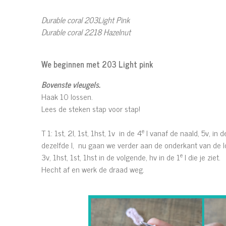
Durable coral 203Light Pink
Durable coral 2218 Hazelnut
We beginnen met 203 Light pink
Bovenste vleugels.
Haak 10 lossen.
Lees de steken stap voor stap!
e
T 1: 1st, 2l, 1st, 1hst, 1v in de 4
l vanaf de naald, 5v, in de 
dezelfde l, nu gaan we verder aan de onderkant van de los
e
3v, 1hst, 1st, 1hst in de volgende, hv in de 1
l die je ziet.
Hecht af en werk de draad weg.