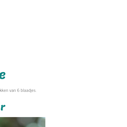
e
ukken van 6 blaadjes.
r