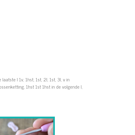
laatste l 1v, 1hst, 1st, 2l, 1st, 3l, v in
senketting, 1hst 1st 1hst in de volgende l,