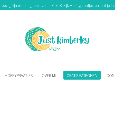
f bezig zijn was nog nooit zo leuk! ✨ Bekijk Hobbypraatjes en laat je ins
HOBBYPRAATJES
OVER MIJ
GRATIS PATRONEN
CON