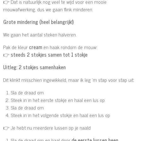
👉 Dat is natuurlijk nog veel te wijd voor een mooie
mouwafwerking, dus we gaan flink minderen.
Grote mindering (heel belangrijk!)
We gaan het aantal steken halveren.
Pak de kleur
cream
en haak rondom de mouw:
👉
steeds 2 stokjes samen tot 1 stokje
Uitleg: 2 stokjes samenhaken
Dit klinkt misschien ingewikkeld, maar ik leg ’m stap voor stap uit:
Sla de draad om
Steek in in het eerste stokje en haal een lus op
Sla de draad om
Steek in in het volgende stokje en haal een lus op
👉 Je hebt nu meerdere lussen op je naald
Sla de draad om en haal door
de eerste lussen heen