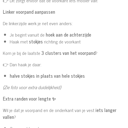
👉 Dit zorgt ervoor dat de voorkant iets mooier valt
Linker voorpand aanpassen
De linkerzijde werk je net even anders:
Je begint vanuit de
hoek aan de achterzijde
Haak met
stokjes
richting de voorkant
Kom je bij de laatste
3 clusters van het voorpand
?
👉 Dan haak je daar:
halve stokjes in plaats van hele stokjes
(Zie foto voor extra duidelijkheid)
Extra randen voor lengte
✨
Wil je dat je voorpand en de onderkant van je vest
iets langer
vallen
?