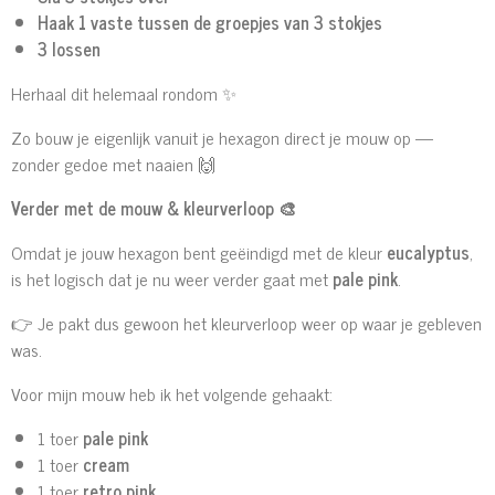
Haak 1 vaste tussen de groepjes van 3 stokjes
3 lossen
Herhaal dit helemaal rondom ✨
Zo bouw je eigenlijk vanuit je hexagon direct je mouw op —
zonder gedoe met naaien 🙌
Verder met de mouw & kleurverloop
🎨
Omdat je jouw hexagon bent geëindigd met de kleur
eucalyptus
,
is het logisch dat je nu weer verder gaat met
pale pink
.
👉 Je pakt dus gewoon het kleurverloop weer op waar je gebleven
was.
Voor mijn mouw heb ik het volgende gehaakt:
1 toer
pale pink
1 toer
cream
1 toer
retro pink