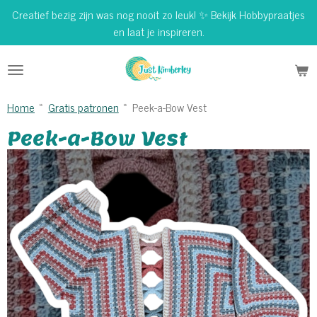
Creatief bezig zijn was nog nooit zo leuk! ✨ Bekijk Hobbypraatjes
Ga
en laat je inspireren.
direct
naar
de
hoofdinhoud
Home
»
Gratis patronen
»
Peek-a-Bow Vest
Peek-a-Bow Vest