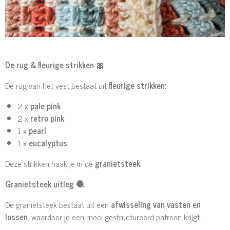
De rug & fleurige strikken
🎀
De rug van het vest bestaat uit
fleurige strikken:
2 x
pale pink
2 x
retro pink
1 x
pearl
1 x
eucalyptus
Deze strikken haak je in de
granietsteek
.
Granietsteek uitleg
🧶
De granietsteek bestaat uit een
afwisseling van vasten en
lossen
, waardoor je een mooi gestructureerd patroon krijgt.