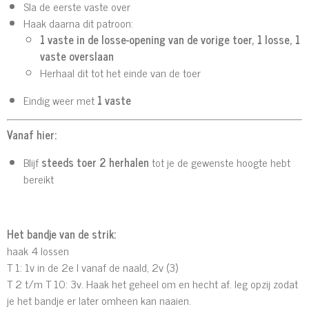
Sla de eerste vaste over
Haak daarna dit patroon:
1 vaste in de losse-opening van de vorige toer, 1 losse, 1
vaste overslaan
Herhaal dit tot het einde van de toer
Eindig weer met
1 vaste
Vanaf hier:
Blijf
steeds toer 2 herhalen
tot je de gewenste hoogte hebt
bereikt
Het bandje van de strik:
haak 4 lossen
T 1: 1v in de 2e l vanaf de naald, 2v (3)
T 2 t/m T 10: 3v. Haak het geheel om en hecht af. leg opzij zodat
je het bandje er later omheen kan naaien.