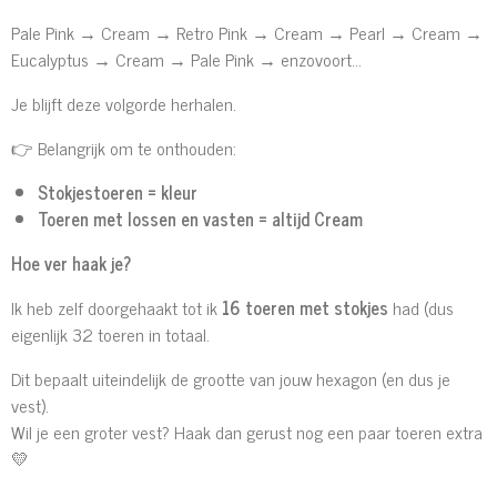
Pale Pink → Cream → Retro Pink → Cream → Pearl → Cream →
Eucalyptus → Cream → Pale Pink → enzovoort…
Je blijft deze volgorde herhalen.
👉 Belangrijk om te onthouden:
Stokjestoeren = kleur
Toeren met lossen en vasten = altijd Cream
Hoe ver haak je?
Ik heb zelf doorgehaakt tot ik
16 toeren met stokjes
had (dus
eigenlijk 32 toeren in totaal.
Dit bepaalt uiteindelijk de grootte van jouw hexagon (en dus je
vest).
Wil je een groter vest? Haak dan gerust nog een paar toeren extra
💛